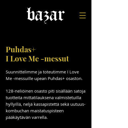
Puhdas+
I Love Me -messut
Suunnittelimme ja toteutimme I Love
Me -messuille upean Puhdas+ osaston.
128-neliöinen osasto piti sisällään satoja
tuotteita mittatilauksena valmistetuilla
hyllyillä, neljä kassapistettä sekä uutuus-
kombuchan maistatuspisteen
pääkäytävän varrella.